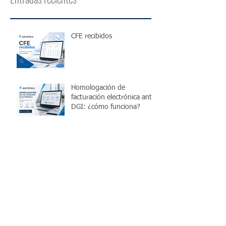
CFE recibidos
Homologación de
facturación electrónica ante
DGI: ¿cómo funciona?
¿Cómo funciona el IRPF
para trabajadores
independientes en
Uruguay?
Cómo controlar el IVA
mensual de una pyme en
Uruguay y evitar errores
antes de presentar la
declaración