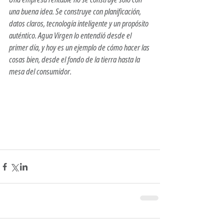
una buena idea. Se construye con planificación, 
datos claros, tecnología inteligente y un propósito 
auténtico. 
Agua Virgen
 lo entendió desde el 
primer día, y hoy es un ejemplo de cómo hacer las 
cosas bien, desde el fondo de la tierra hasta la 
mesa del consumidor.
cómo formalizar un emprendimiento construir 
una empresa con propósito empresa rentable y 
sostenible asesoramiento contable para 
emprendedoressoftware de facturación 
electrónica Uruguay marca premium Uruguay