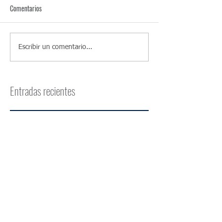
Comentarios
Escribir un comentario...
Entradas recientes
CFE recibidos
Homologación de
facturación electrónica ante
DGI: ¿cómo funciona?