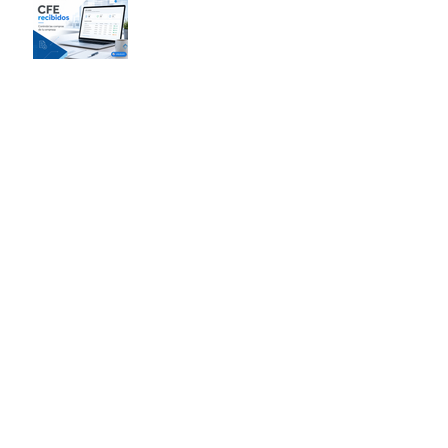
Homologación de
facturación electrónica ante
DGI: ¿cómo funciona?
¿Cómo funciona el IRPF
para trabajadores
independientes en
Uruguay?
Cómo controlar el IVA
mensual de una pyme en
Uruguay y evitar errores
antes de presentar la
declaración
10 ventajas de utilizar un
software de liquidación de
sueldos en la nube