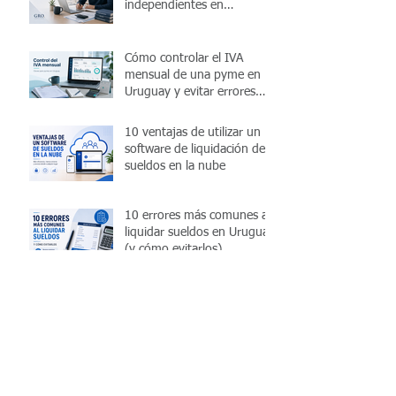
independientes en
Uruguay?
Cómo controlar el IVA
mensual de una pyme en
Uruguay y evitar errores
antes de presentar la
declaración
10 ventajas de utilizar un
software de liquidación de
sueldos en la nube
10 errores más comunes al
liquidar sueldos en Uruguay
(y cómo evitarlos)
¿Planillas Excel o software
de liquidación de sueldos?
¿Cuál conviene en 2026?
Recibo de sueldo en