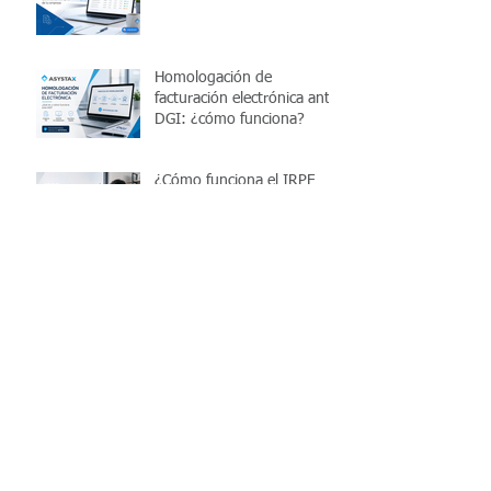
Homologación de
facturación electrónica ante
DGI: ¿cómo funciona?
¿Cómo funciona el IRPF
para trabajadores
independientes en
Uruguay?
Cómo controlar el IVA
mensual de una pyme en
Uruguay y evitar errores
antes de presentar la
declaración
10 ventajas de utilizar un
software de liquidación de
sueldos en la nube
10 errores más comunes al