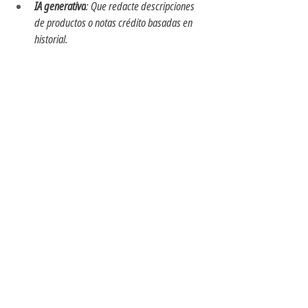
IA generativa
: Que redacte descripciones 
de productos o notas crédito basadas en 
historial.
facturación electrónica Uruguay 2025, IA para 
contadores, DGI eFactura, software de 
facturación con inteligencia artificial, CFE 
automático