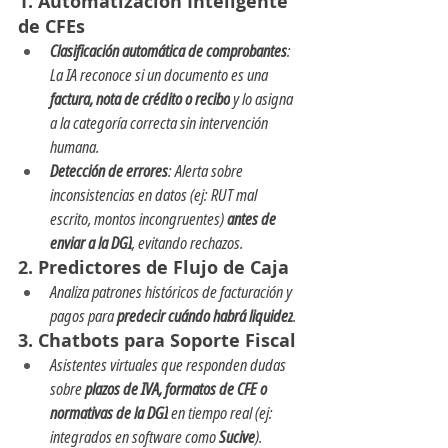
1. Automatización Inteligente 
de CFEs
Clasificación automática de comprobantes
: 
La IA reconoce si un documento es una 
factura, nota de crédito o recibo
 y lo asigna 
a la categoría correcta sin intervención 
humana.
Detección de errores
: Alerta sobre 
inconsistencias en datos (ej: RUT mal 
escrito, montos incongruentes) 
antes de 
enviar a la DGI
, evitando rechazos.
2. Predictores de Flujo de Caja
Analiza patrones históricos de facturación y 
pagos para 
predecir cuándo habrá liquidez
.
3. Chatbots para Soporte Fiscal
Asistentes virtuales que responden dudas 
sobre 
plazos de IVA, formatos de CFE o 
normativas de la DGI
 en tiempo real (ej: 
integrados en software como 
Sucive
).