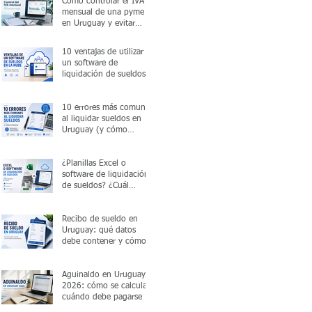
Cómo controlar el IVA
mensual de una pyme
en Uruguay y evitar
errores antes de
presentar la declaración
10 ventajas de utilizar
un software de
liquidación de sueldos
en la nube
10 errores más comunes
al liquidar sueldos en
Uruguay (y cómo
evitarlos)
¿Planillas Excel o
software de liquidación
de sueldos? ¿Cuál
conviene en 2026?
Recibo de sueldo en
Uruguay: qué datos
debe contener y cómo
emitirlo correctamente
Aguinaldo en Uruguay
2026: cómo se calcula y
cuándo debe pagarse