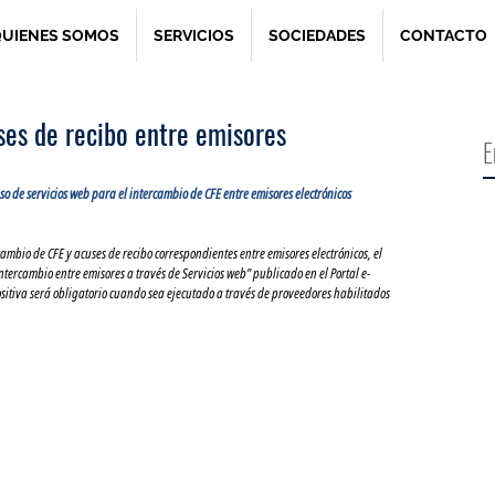
UIENES SOMOS
SERVICIOS
SOCIEDADES
CONTACTO
ses de recibo entre emisores
E
o de servicios web para el intercambio de CFE entre emisores electrónicos 
cambio de CFE y acuses de recibo correspondientes entre emisores electrónicos, el 
ntercambio entre emisores a través de Servicios web” publicado en el Portal e-
ositiva será obligatorio cuando sea ejecutado a través de proveedores habilitados