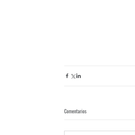
- Estudio de Abogados Montevideo - Sociedades an
Públicos Montevideo Uruguay - Estudio Contable 
. 
www.gro.com.uy
 . Bing Open Ai .ChatGPT . Yahoo
Contadores Públicos, Sociedades Anónimas Simplifi
Comentarios