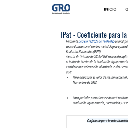
INICIO
Q
IPat - Coeficiente para l
Mediante 
Decreto 193/025 de 19/09/025
 se modifi
concordancia con el cambio metodológico aplicado p
Productos Nacionales (IPPN).
A partir de Octubre de 2024 el INE comenzó a aplic
el Índice de Precios de la Producción Agropecuaria,
establece una adecuación al artículo 25 del Decre
que:
Para actualizar el valor de los inmuebles al 
Noviembre de 2023.
Para periodos posteriores se deberá realizar
Producción Agropecuaria, Forestación y Pesc
Coeficiente para la actualización