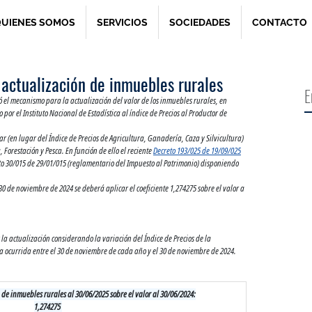
UIENES SOMOS
SERVICIOS
SOCIEDADES
CONTACTO
a actualización de inmuebles rurales
E
có el mecanismo para la actualización del valor de los inmuebles rurales, en 
or el Instituto Nacional de Estadística al índice de Precios al Productor de 
ar (en lugar del Índice de Precios de Agricultura, Ganadería, Caza y Silvicultura) 
 Forestación y Pesca. En función de ello el reciente 
Decreto 193/025 de 19/09/025
to 30/015 de 29/01/015 (reglamentario del Impuesto al Patrimonio) disponiendo 
30 de noviembre de 2024 se deberá aplicar el coeficiente 1,274275 sobre el valor a 
 la actualización considerando la variación del Índice de Precios de la 
a ocurrida entre el 30 de noviembre de cada año y el 30 de noviembre de 2024.
 de inmuebles rurales al 30/06/2025 sobre el valor al 30/06/2024:
1,274275 