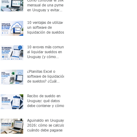
Cómo controlar el IVA
mensual de una pyme
en Uruguay y evitar
errores antes de
presentar la declaración
10 ventajas de utilizar
un software de
liquidación de sueldos
en la nube
10 errores más comunes
al liquidar sueldos en
Uruguay (y cómo
evitarlos)
¿Planillas Excel o
software de liquidación
de sueldos? ¿Cuál
conviene en 2026?
Recibo de sueldo en
Uruguay: qué datos
debe contener y cómo
emitirlo correctamente
Aguinaldo en Uruguay
2026: cómo se calcula y
cuándo debe pagarse