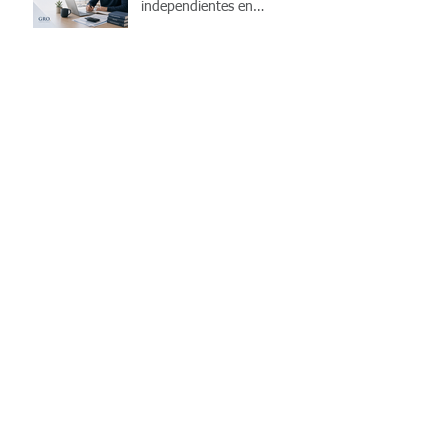
independientes en
Uruguay?
Cómo controlar el IVA
mensual de una pyme en
Uruguay y evitar errores
antes de presentar la
declaración
10 ventajas de utilizar un
software de liquidación de
sueldos en la nube
10 errores más comunes al
liquidar sueldos en Uruguay
(y cómo evitarlos)
¿Planillas Excel o software
de liquidación de sueldos?
¿Cuál conviene en 2026?
Recibo de sueldo en