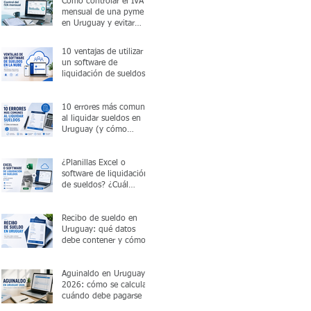
Cómo controlar el IVA
mensual de una pyme
en Uruguay y evitar
errores antes de
presentar la declaración
10 ventajas de utilizar
un software de
liquidación de sueldos
en la nube
10 errores más comunes
al liquidar sueldos en
Uruguay (y cómo
evitarlos)
¿Planillas Excel o
software de liquidación
de sueldos? ¿Cuál
conviene en 2026?
Recibo de sueldo en
Uruguay: qué datos
debe contener y cómo
emitirlo correctamente
Aguinaldo en Uruguay
2026: cómo se calcula y
cuándo debe pagarse