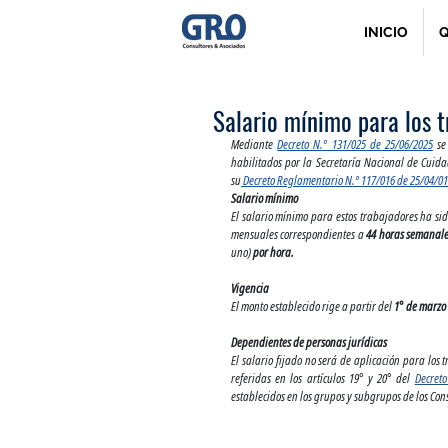
INICIO
Q
Salario mínimo para los t
Mediante 
Decreto N.º 131/025 de 25/06/2025
 se
habilitados por la Secretaría Nacional de Cui
su
 Decreto Reglamentario N.º 117/016 de 25/04/01
Salario mínimo
El salario mínimo para estos trabajadores ha sid
mensuales correspondientes a
 44 horas semanales
uno) 
por hora.
Vigencia
El monto establecido rige a partir del 
1° de marzo
Dependientes de personas jurídicas
El salario fijado no será de aplicación para los 
referidas en los artículos 19° y 20° del 
Decreto
establecidos en los grupos y subgrupos de los Co