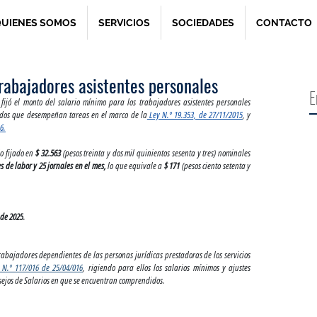
UIENES SOMOS
SERVICIOS
SOCIEDADES
CONTACTO
rabajadores asistentes personales
E
 fijó el monto del salario mínimo para los trabajadores asistentes personales 
dados que desempeñan tareas en el marco de la
 Ley N.º 19.353, de 27/11/2015
, y 
6.
o fijado en 
$ 32.563 
(pesos treinta y dos mil quinientos sesenta y tres)
nominales 
 de labor y 25 jornales en el mes,
 lo que equivale a 
$ 171 
(pesos ciento setenta y 
 de 2025
.
trabajadores dependientes de las personas jurídicas prestadoras de los servicios 
 N.º 117/016 de 25/04/016
, rigiendo para ellos los salarios mínimos y ajustes 
nsejos de Salarios en que se encuentran comprendidos.