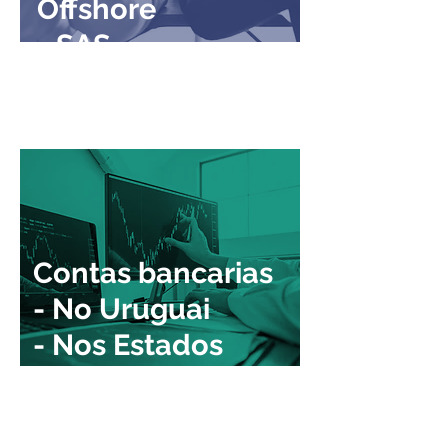
Offshore
- SAS
- SA
- SRL
Contas bancarias
- No Uruguai
- Nos Estados
Unidos