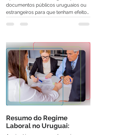
exterior ou na República.
documentos públicos uruguaios ou
estrangeiros para que tenham efeito
no exterior ou na República....
Resumo do Regime
Laboral no Uruguai: