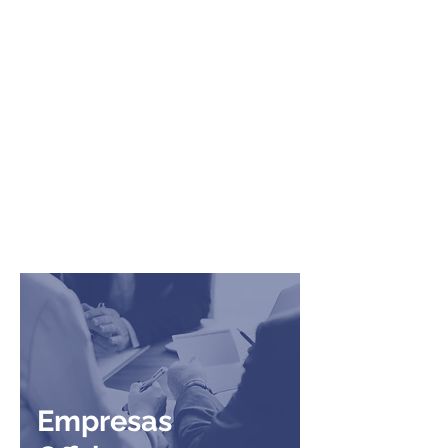
Estudio Contables en Uruguay ;
Contadores Públicos en Uruguay ;
Negocios en Uruguay ; Inversiones en
Uruguay ; Sociedades Offshore
uruguayas ; Sociedades anónimas en
Uruguay ; Residencia Fiscal en Uruguay ;
Residencia Legal en Uruguay ; Impuestos
en Uruguay ; GRO Contadores /
Asociados ; GRO Contadores & Asociados
; Mejores Estudios Contables en Uruguay
; Melhores estudos de contabilidade no
Uruguai ; Best accounting firms in
Uruguay
Empresas