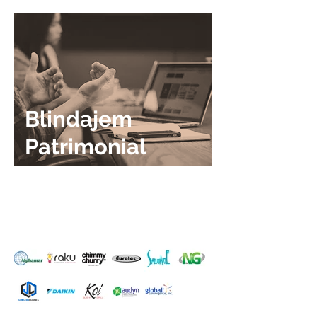
Blindajem
Patrimonial
Empresas que confiam em
nós