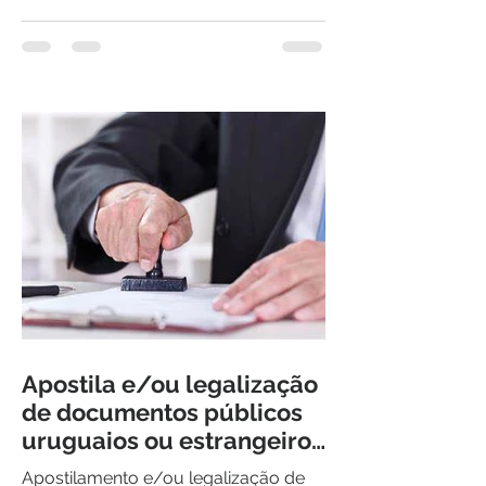
informações de interesse O...
Apostila e/ou legalização
de documentos públicos
uruguaios ou estrangeiros
para terem efeito no
Apostilamento e/ou legalização de