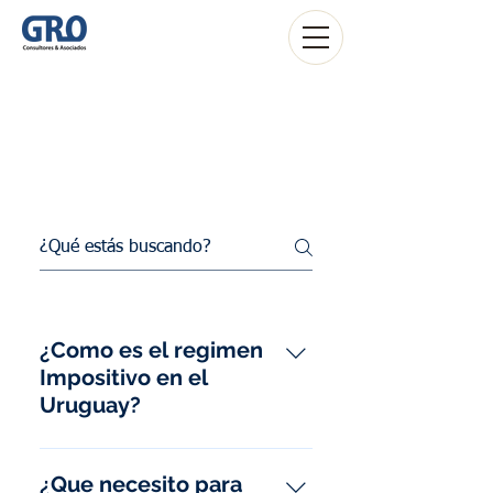
Frequently asked
questions
Preguntas más frecuentes
¿Como es el regimen
Impositivo en el
Uruguay?
Los principales impuestos
directos aplicados en el Uruguay
¿Que necesito para