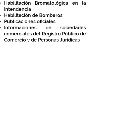
Habilitación Bromatológica en la
Intendencia
Habilitación de Bomberos
Publicaciones oficiales
Informaciones de sociedades
comerciales del Registro Público de
Comercio y de Personas Jurídicas
Información registral del inmuebles
(titularidad, hipotecas, promesas de
enajenación, embargos, etc ) en el
Registro de Inmuebles
Nos especializamos en Registro de
Obras de Construcción
CONSULTAS@GRO.COM.UY
096382581
Ejido 1275