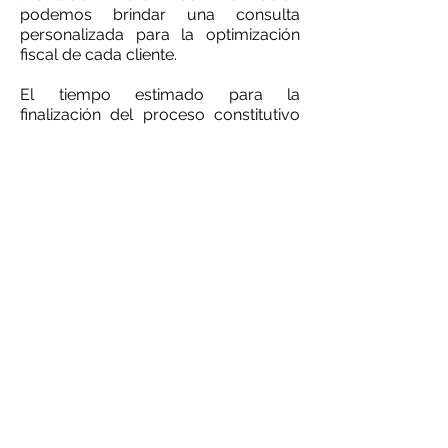
podemos
brindar
una consulta
personalizada para la optimización
fiscal de cada cliente.
El tiempo estimado para la
finalización del proceso constitutivo
de una SAS es
de
aproximadamente
20 dias y el
costo es de $ 68.700 todos los
gastos incluidos .
Agende una reunión virtual
CONSULTAS@GRO.COM.UY
096382581
Ejido 1275