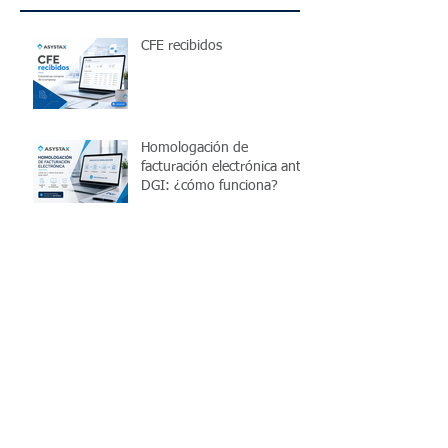
CFE recibidos
Homologación de
facturación electrónica ante
DGI: ¿cómo funciona?
¿Cómo funciona el IRPF
para trabajadores
independientes en
Uruguay?
Cómo controlar el IVA
mensual de una pyme en
Uruguay y evitar errores
antes de presentar la
declaración
10 ventajas de utilizar un
software de liquidación de