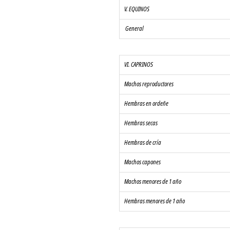
V. EQUINOS
 General
VI. CAPRINOS
Machos reproductores
Hembras en ordeñe
Hembras secas
Hembras de cría
Machos capones
Machos menores de 1 año
Hembras menores de 1 año