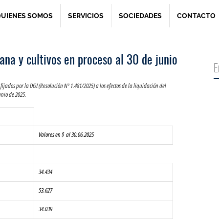
UIENES SOMOS
SERVICIOS
SOCIEDADES
CONTACTO
ana y cultivos en proceso al 30 de junio
E
fijados por la DGI (Resolución Nº 1.481/2025) a los efectos de la liquidación del 
junio de 2025.
Valores en $  al 30.06.2025
34.434
53.627
34.039