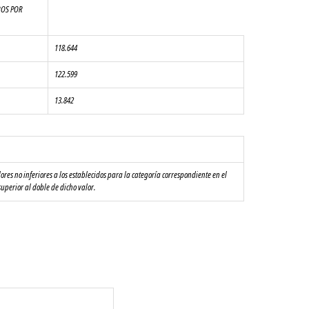
ROS POR 
118.644
122.599
13.842
res no inferiores a los establecidos para la categoría correspondiente en el 
superior al doble de dicho valor.