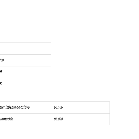
760
95
00
tenimiento de cultivo
66.106
lantación
96.838