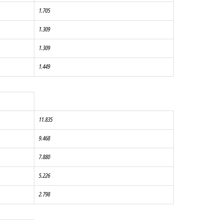
1.705
1.309
1.309
1.449
11.835
9.468
7.880
5.226
2.798