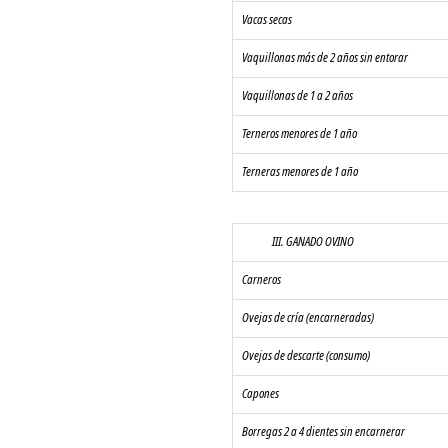
Vacas secas
Vaquillonas más de 2 años sin entorar
Vaquillonas de 1 a 2 años
Terneros menores de 1 año
Terneras menores de 1 año
               III. GANADO OVINO
Carneros
Ovejas de cría (encarneradas)
Ovejas de descarte (consumo)
Capones
Borregas 2 a 4 dientes sin encarnerar