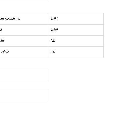
ino Australiano
1.981
al
1.349
ilin
941
riedale
352