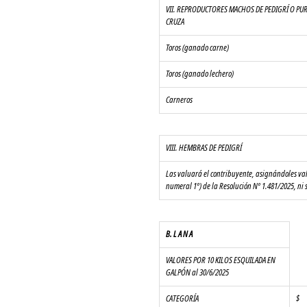
VII. REPRODUCTORES MACHOS DE PEDIGRÍ O PU
CRUZA
Toros (ganado carne)
Toros (ganado lechero)
Carneros
VIII. HEMBRAS DE PEDIGRÍ
Las valuará el contribuyente, asignándoles valo
numeral 1º) de la Resolución Nº 1.481/2025, ni 
B. L A N A
VALORES POR 10 KILOS ESQUILADA EN 
GALPÓN al 30/6/2025
CATEGORÍA  
$