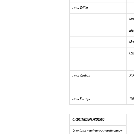
Lana Vellón
Mer
Ide
Mer
Cor
Lana Cordero
202
Lana Barriga
166
C. CULTIVOS EN PROCESO
Se aplican a quienes se constituyan en 