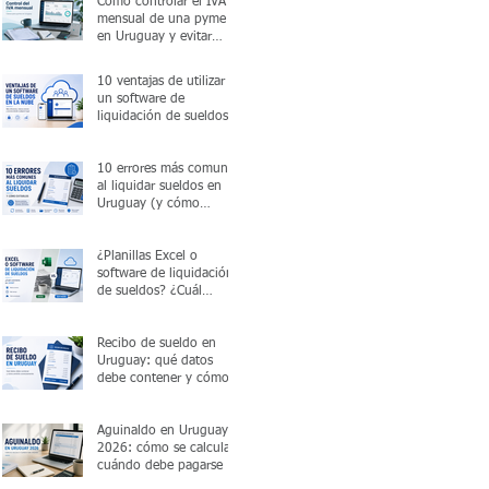
Cómo controlar el IVA
mensual de una pyme
en Uruguay y evitar
errores antes de
presentar la declaración
10 ventajas de utilizar
un software de
liquidación de sueldos
en la nube
10 errores más comunes
al liquidar sueldos en
Uruguay (y cómo
evitarlos)
¿Planillas Excel o
software de liquidación
de sueldos? ¿Cuál
conviene en 2026?
Recibo de sueldo en
Uruguay: qué datos
debe contener y cómo
emitirlo correctamente
Aguinaldo en Uruguay
2026: cómo se calcula y
cuándo debe pagarse