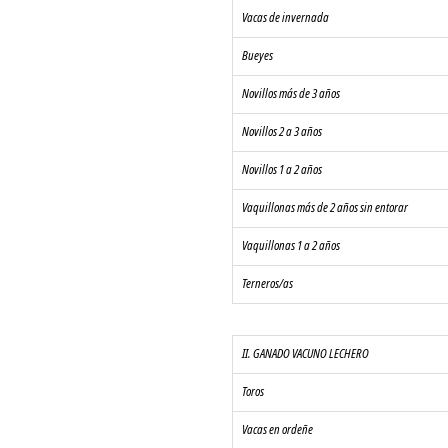
Vacas de invernada
Bueyes
Novillos más de 3 años
Novillos 2 a 3 años
Novillos 1 a 2 años
Vaquillonas más de 2 años sin entorar
Vaquillonas 1 a 2 años
Terneros/as
II. GANADO VACUNO LECHERO
Toros
Vacas en ordeñe