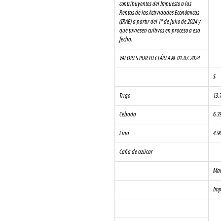
contribuyentes del Impuesto a las 
Rentas de las Actividades Económicas 
(IRAE) a partir del 1º de Julio de 2024 y 
que tuviesen cultivos en proceso a esa 
fecha.
VALORES POR HECTÁREA AL 01.07.2024
$
Trigo
13.
Cebada 
6.3
Lino
4.9
Caña de azúcar  
Man
Imp