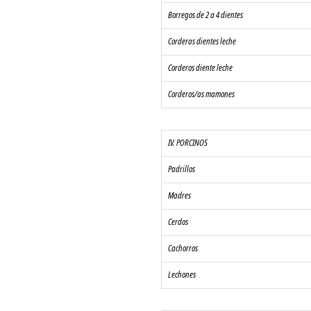
Borregos de 2 a 4 dientes 
Corderas dientes leche
Corderos diente leche
Corderos/as mamones
IV. PORCINOS
Padrillos
Madres
Cerdos
Cachorros
Lechones