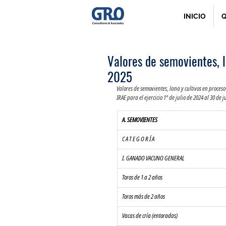
INICIO
Q
Valores de semovientes, l
2025
Valores de semovientes, lana y cultivos en proceso 
IRAE para el ejercicio 1º de julio de 2024 al 30 de 
A. SEMOVIENTES
C A T E G O R Í A
I. GANADO VACUNO GENERAL
Toros de 1 a 2 años
Toros más de 2 años
Vacas de cría (entoradas)