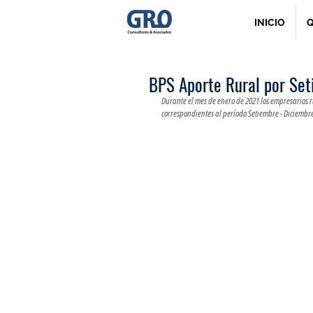
INICIO
Q
BPS Aporte Rural por Se
Durante el mes de enero de 2021 los empresarios 
correspondientes al período Setiembre - Diciembr
<!-- Google tag (gtag.js) -->
<script async src="
https://www.googletagmanage