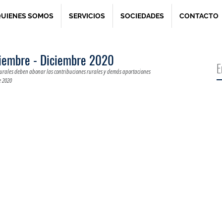
UIENES SOMOS
SERVICIOS
SOCIEDADES
CONTACTO
tiembre - Diciembre 2020
E
rurales deben abonar las contribuciones rurales y demás aportaciones 
e 2020
r.com/gtag/js?id=AW-980924749"></script>