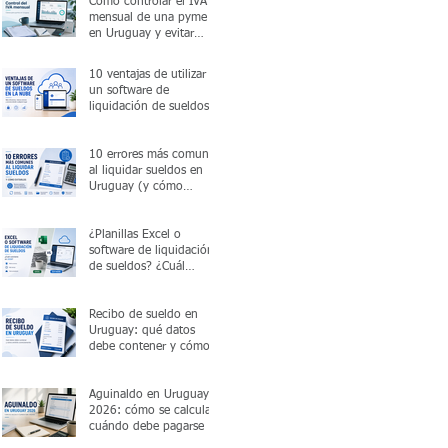
Cómo controlar el IVA
mensual de una pyme
en Uruguay y evitar
errores antes de
presentar la declaración
10 ventajas de utilizar
un software de
liquidación de sueldos
en la nube
10 errores más comunes
al liquidar sueldos en
Uruguay (y cómo
evitarlos)
¿Planillas Excel o
software de liquidación
de sueldos? ¿Cuál
conviene en 2026?
Recibo de sueldo en
Uruguay: qué datos
debe contener y cómo
emitirlo correctamente
Aguinaldo en Uruguay
2026: cómo se calcula y
cuándo debe pagarse