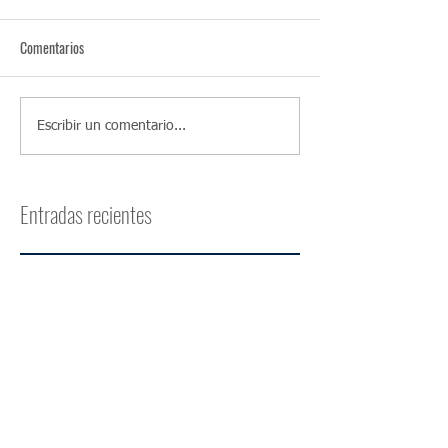
Comentarios
Escribir un comentario...
Entradas recientes
CFE recibidos
Homologación de
facturación electrónica ante
DGI: ¿cómo funciona?