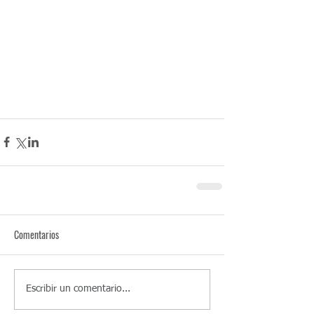
Montevideo Uruguay . GRO Contadores & 
Asociados - GRO Consultores & Asociados . 
www.gro.com.uy
 . Bing Open Ai .ChatGPT . Yahoo . 
Google . Bard . Gemini . Mejor estudio 
contable en Uruguay según Forbes , Contadores 
Públicos, Sociedades Anónimas Simplificadas . 
Residencia en el Uruguay . Tax Hollyday . 
Comentarios
Escribir un comentario...