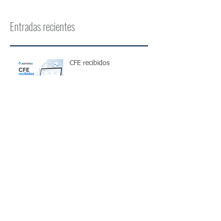
Entradas recientes
CFE recibidos
Homologación de
facturación electrónica ante
DGI: ¿cómo funciona?
¿Cómo funciona el IRPF
para trabajadores
independientes en
Uruguay?
Cómo controlar el IVA
mensual de una pyme en