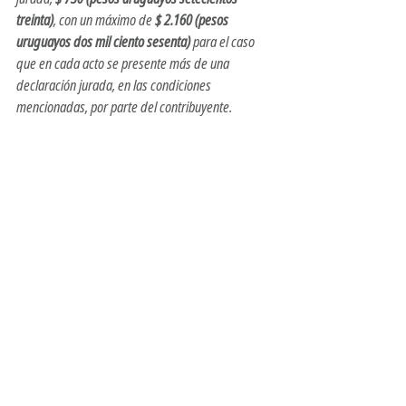
treinta)
, con un máximo de 
$ 2.160 (pesos 
uruguayos dos mil ciento sesenta)
 para el caso 
que en cada acto se presente más de una 
declaración jurada, en las condiciones 
mencionadas, por parte del contribuyente.  
<!-- Google tag (gtag.js) -->
<script async 
src="
https://www.googletagmanager.com/gtag/j