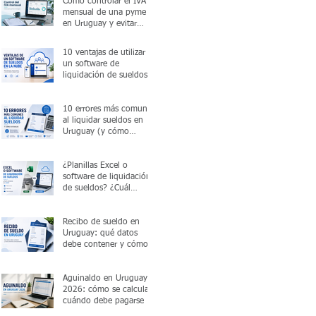
Cómo controlar el IVA
mensual de una pyme
en Uruguay y evitar
errores antes de
presentar la declaración
10 ventajas de utilizar
un software de
liquidación de sueldos
en la nube
10 errores más comunes
al liquidar sueldos en
Uruguay (y cómo
evitarlos)
¿Planillas Excel o
software de liquidación
de sueldos? ¿Cuál
conviene en 2026?
Recibo de sueldo en
Uruguay: qué datos
debe contener y cómo
emitirlo correctamente
Aguinaldo en Uruguay
2026: cómo se calcula y
cuándo debe pagarse