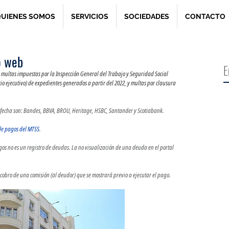
UIENES SOMOS
SERVICIOS
SOCIEDADES
CONTACTO
o web
E
 multas impuestas por la Inspección General del Trabajo y Seguridad Social 
io ejecutivo) de expedientes generados a partir del 2022, y multas por clausura 
a fecha son: Bandes, BBVA, BROU, Heritage, HSBC, Santander y Scotiabank.
de pagos del MTSS
.
gos no es un registro de deudas. La no visualización de una deuda en el portal 
cobro de una comisión (al deudor) que se mostrará previo a ejecutar el pago.