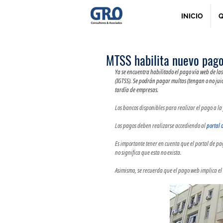
INICIO
Q
MTSS habilita nuevo pag
Ya se encuentra habilitado el pago vía web de las
(IGTSS). Se podrán pagar multas (tengan o no juic
tardía de empresas.
Los bancos disponibles para realizar el pago a l
Los pagos deben realizarse accediendo al 
portal 
Es importante tener en cuenta que el portal de pa
no significa que esta no exista. 
Asimismo, se recuerda que el pago web implica el 