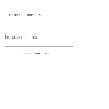
Escribir un comentario...
Entradas recientes
CFE recibidos
Homologación de
facturación electrónica ante
DGI: ¿cómo funciona?
¿Cómo funciona el IRPF
para trabajadores