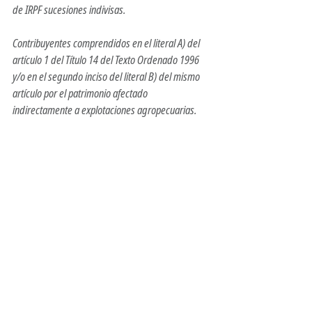
de IRPF sucesiones indivisas.
Contribuyentes comprendidos en el literal A) del 
artículo 1 del Título 14 del Texto Ordenado 1996 
y/o en el segundo inciso del literal B) del mismo 
artículo por el patrimonio afectado 
indirectamente a explotaciones agropecuarias.
<!-- Google tag (gtag.js) -->
<script async 
src="
https://www.googletagmanager.com/gtag/j
s?id=AW-980924749"></script>
<script>