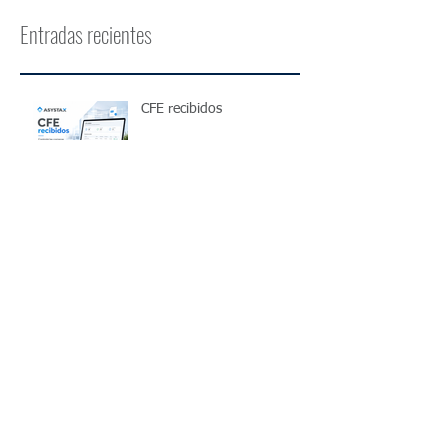
Entradas recientes
CFE recibidos
Homologación de
facturación electrónica ante
DGI: ¿cómo funciona?
¿Cómo funciona el IRPF
para trabajadores
independientes en
Uruguay?
Cómo controlar el IVA
mensual de una pyme en
Uruguay y evitar errores