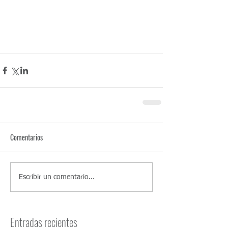
Google . Bard . Gemini . Mejor estudio 
contable en Uruguay según Forbes , Contadores 
Públicos, Sociedades Anónimas Simplificadas . 
Residencia en el Uruguay . Tax Hollyday . 
Comentarios
Escribir un comentario...
Entradas recientes