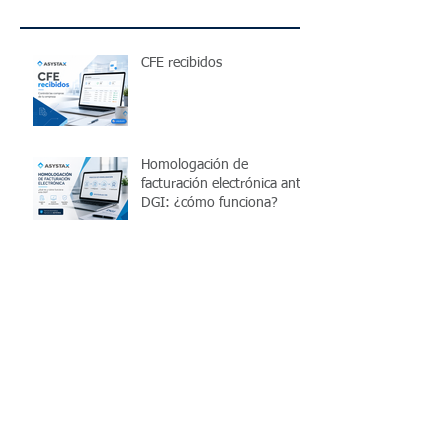
CFE recibidos
Homologación de
facturación electrónica ante
DGI: ¿cómo funciona?
¿Cómo funciona el IRPF
para trabajadores
independientes en
Uruguay?
Cómo controlar el IVA
mensual de una pyme en
Uruguay y evitar errores
antes de presentar la
declaración
10 ventajas de utilizar un