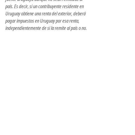
país. Es decir, si un contribuyente residente en 
Uruguay obtiene una renta del exterior, deberá 
pagar impuestos en Uruguay por esa renta, 
independientemente de si la remite al país o no.
<!-- Google tag (gtag.js) -->
<script async 
src="
https://www.googletagmanager.com/gtag/j
s?id=AW-980924749"></script>
<script>
  window.dataLayer = window.dataLayer || [];